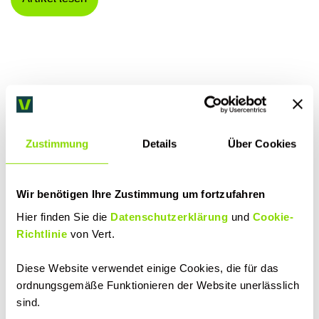
Zustimmung
Details
Über Cookies
21. Juli 2026
4 Min.
einzelhandel
kassensysteme
gastronomie
Tagesabschluss im Handel: Wenn Kasse und
Wir benötigen Ihre Zustimmung um fortzufahren
Terminal sich nicht einig sind
Hier finden Sie die
Datenschutzerklärung
und
Cookie-
Richtlinie
von Vert.
Weiterlesen
Diese Website verwendet einige Cookies, die für das
ordnungsgemäße Funktionieren der Website unerlässlich
sind.