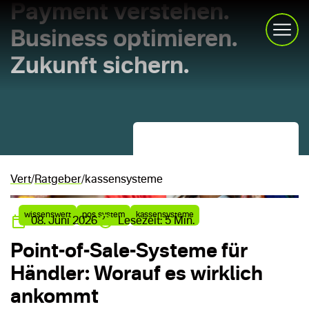
Payment verstehen.
Business optimieren.
Zukunft sichern.
Kartenterminals
Branchen
Vert
Ratgeber
kassensysteme
Über uns
wissenswert
pos system
kassensysteme
08. Juni 2026
Lesezeit: 5 Min.
Service
Point-of-Sale-Systeme für
Händler: Worauf es wirklich
ankommt
Beratung anfragen