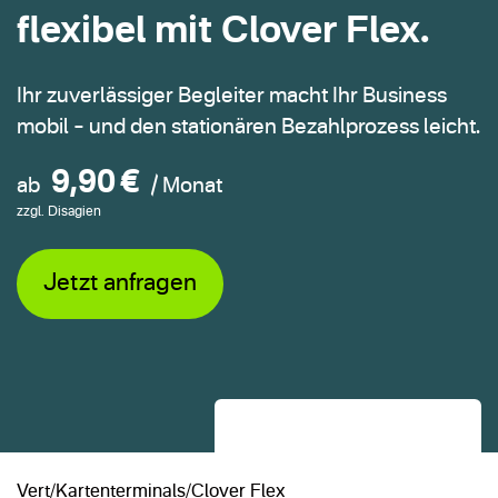
flexibel mit Clover Flex.
Produktvergleich
Ihr zuverlässiger Begleiter macht Ihr Business
mobil – und den stationären Bezahlprozess leicht.
Branchen
9,90
€
ab
/ Monat
Über uns
zzgl. Disagien
Jetzt anfragen
Service
Beratung anfragen
Vert
Kartenterminals
Clover Flex