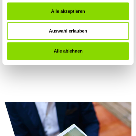
Upselling unserer eigenen Produkte deutlich
Schaltfläche "Cookies" unten links auf Ihrem Bildschirm
verbessert. Ein Kunde nimmt viel eher noch das
Alle akzeptieren
klicken.
Bartöl oder unser beliebtes Gin-Shampoo mit,
wenn er dafür vorher nicht zur Bank muss.”
Weitere Informationen finden Sie in unserer
Auswahl erlauben
Datenschutzerklärung
und unserer
Cookie-Richtlinie
.
Anthony Stölting, Inhaber
Eric:Barbier
Alle ablehnen