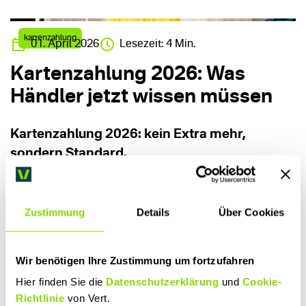
kartenzahlung
01. April 2026
Lesezeit: 4 Min.
Kartenzahlung 2026: Was
Händler jetzt wissen müssen
Kartenzahlung 2026: kein Extra mehr,
sondern Standard.
Im deutschen Einzelhandel beträgt der
bargeldlose Umsatzanteil bereits 63,5 Prozent.
Zustimmung
Details
Über Cookies
Kunden nur Bargeld anzubieten, ist ein stiller
Umsatzkiller.
Wir benötigen Ihre Zustimmung um fortzufahren
Hier finden Sie die
Datenschutzerklärung
und
Cookie-
Artikel lesen
Richtlinie
von Vert.