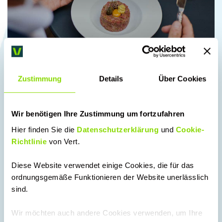
Zustimmung
Details
Über Cookies
Wir benötigen Ihre Zustimmung um fortzufahren
Hier finden Sie die
Datenschutzerklärung
und
Cookie-
Richtlinie
von Vert.
Apotheken & Praxen
Diese Website verwendet einige Cookies, die für das
ordnungsgemäße Funktionieren der Website unerlässlich
HV-Tisch oder Empfangsbereich: Das
sind.
Clover Station Duo sorgt für klare Abläufe
im sensiblen Umfeld.Sicher und diskret –
Wir möchten auch andere Cookies verwenden, um Ihre