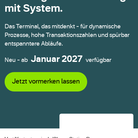
mit System.
Produktvergleich
Das Terminal, das mitdenkt – für dynamische
Prozesse, hohe Transaktionszahlen und spürbar
Branchen
entspanntere Abläufe.
Januar 2027
Über uns
Neu – ab
verfügbar
Service
Jetzt vormerken lassen
Beratung anfragen